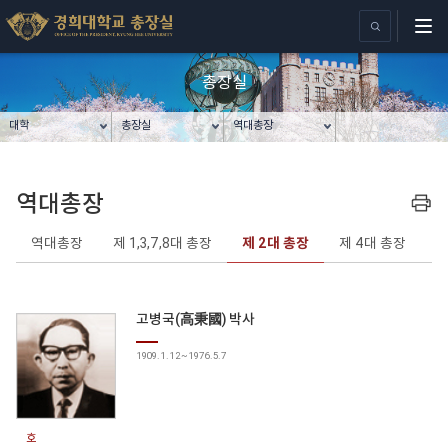
총장실
대학
총장실
역대총장
역대총장
프린트
역대총장
제 1,3,7,8대 총장
제 2대 총장
제 4대 총장
제
고병국(高秉國) 박사
1909.1.12~1976.5.7
호