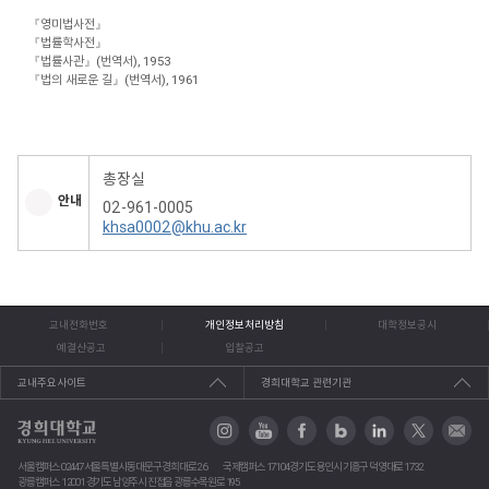
『영미법사전』
『법률학사전』
『법률사관』(번역서), 1953
『법의 새로운 길』(번역서), 1961
총장실
안내
02-961-0005
khsa0002@khu.ac.kr
교내전화번호
개인정보처리방침
대학정보공시
예결산공고
입찰공고
교내주요사이트
경희대학교 관련기관
서울캠퍼스 02447 서울특별시 동대문구 경희대로 26
국제캠퍼스 17104 경기도 용인시 기흥구 덕영대로 1732
광릉캠퍼스 12001 경기도 남양주시 진접읍 광릉수목원로 195