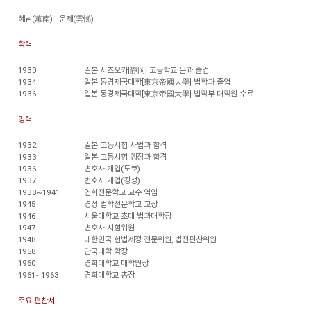
혜남(蕙南) · 운제(雲悌)
학력
1930
일본 시즈오카[靜岡] 고등학교 문과 졸업
1934
일본 동경제국대학[東京帝國大學] 법학과 졸업
1936
일본 동경제국대학[東京帝國大學] 법학부 대학원 수료
경력
1932
일본 고등시험 사법과 합격
1933
일본 고등시험 행정과 합격
1936
변호사 개업(도쿄)
1937
변호사 개업(경성)
1938~1941
연희전문학교 교수 역임
1945
경성 법학전문학교 교장
1946
서울대학교 초대 법과대학장
1947
변호사 시험위원
1948
대한민국 헌법제정 전문위원, 법전편찬위원
1958
단국대학 학장
1960
경희대학교 대학원장
1961~1963
경희대학교 총장
주요 편찬서