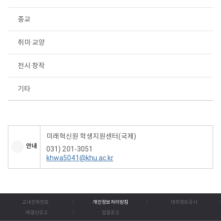
종교
취미·교양
전시·창작
기타
미래혁신원 학생지원센터(국제)
안내
031) 201-3051
khwa5041@khu.ac.kr
교내전화번호
개인정보처리방침
대학정보공시
예결산공고
입찰공고