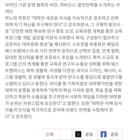
자적인 기관 운영 철학과 비전, 거버넌스, 발전전략을 소개하는 자
리다.
박노희 학장은 “대학은 새로운 지식을 지속적으로 창조하고 전파
하며 자기 혁신을 추구해야 한다”고 강조하면서, 그 구체적 방안으
로 “건전한 재정 확보와 연구 풍토 조성, 교육과정 개혁을 통한 교육
프로그램 개발, 글로벌 차원의 사회봉사 확대, 구성원이 협조하고
공존하는 대학문화 형성”을 제시한다. 스트로벨 부총장은 예일대
웨스트캠퍼스의 세 가지 전략적 원칙으로 선택과 집중, 연계 협력,
담대한 정신력을 통한 프로세스 추진을 소개한다. 특히 소규모 프
로그램 간의 연계를 통한 교육과 연구의 수월성 성취를 위해 웨스
트캠퍼스는 화학 생물학, 미생물 다양성, 바이오 디자인, 에너지, 시
스템 생물학, 암 생물학 등 6개 분야 연구소를 중심으로 융합연구를
수행하고 있다고 밝힌다. 마이클 펑 기획처장은 대학평가만을 위한
대학의 운영을 경계하며 “대학의 핵심 가치와 철학, 목표 등을 재확
인하고 학문적 수월성을 추구하면서 사회적 책임을 다하면 대학평
가 순위는 자연스럽게 상승한다”고 말한다. 또한 “대학은 이해 당사
자들의 인식을 적극적으로 관리해 브랜드 전략을 수립해야 한
다”고 강조한다.
인쇄
공유
공유