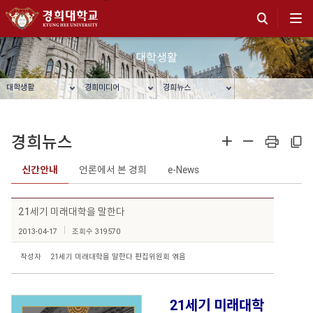
대학생활
대학생활
경희미디어
경희뉴스
경희뉴스
확대
축소
프린트
주소복사
신간안내
언론에서 본 경희
e-News
21세기 미래대학을 말한다
2013-04-17
조회수 319570
작성자
21세기 미래대학을 말한다 편집위원회 엮음
21세기 미래대학