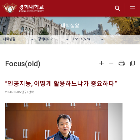
대학생활
대학생활
경희미디어
Focus(old)
Focus(old)
확대
축소
프린트
주소복사
“인공지능, 어떻게 활용하느냐가 중요하다”
2020-03-06
연구/산학