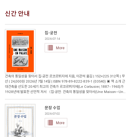
신간 안내
집-궁전
2026-07-14
More
건축의 통일성을 찾아서 집-궁전 르코르뷔지에 지음, 이관석 옮김 | 152×225 312쪽 | 무
선 | 24,000원 2026년 7월 14일 | ISBN 978-89-8222-839-1 (03540) ▣ 책 소개 근
대건축을 선도한 20세기 최고의 건축가 르코르뷔지에(Le Corbusier, 1887∼1965)가
1928년에 발표한 선언적 저서 《집-궁전: 건축의 통일성을 찾아서(Une Maison―Un
Palais: À la recherche d'une unité architecturale)》가 국내 최초로 완역 출간되
었다. 번역을 맡은 이관석 경희대학교 건축학과 교수는 저서 《르코르뷔지에 건축의 자연
광과 지속가능성》 등으로 대한민국학술원 우수학술도서에 세 차례 선정되는 등 다양한
문장 수업
저술 활동의 공로를 인정받아 대한건축학회 특별상을 수상한, 국내 르코르뷔지에 연구의
2026-07-02
대표적 학자다. 르코르뷔지에가 이 책을 쓴 배경에는 1927년 제네바 국제연맹 청사 국제
More
공모전이 있다. 건축 예술의 쇄신을 보여준 르코르뷔지에의 계획안은 377개 응모작 중 1
등으로 추천되지만, 그와 대립각을 세우고 있던 보수 아카데미의 조직적 음모에 밀려 공동
당선작으로 격하된다. 르코르뷔지에는 강연 형식을 빌린 이 책을 통해 국제적 논쟁이 된