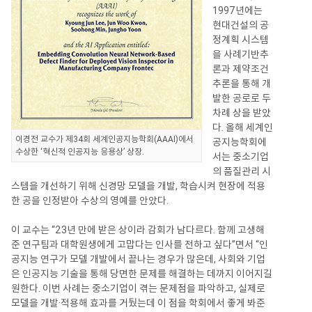
1997년에는
현대건설의 공
정계획 시스템
을 사례기반추
론과 제약조건
추론을 통해 개
발한 공로로 두
차례 상을 받았
다. 올해 세계인
이경전 교수가 제34회 세계인공지능학회(AAAI)에서
공지능학회에
수상한 ‘혁신적 인공지능 응용상’ 상장.
서는 중소기업
의 품질관리 시
스템을 개선하기 위해 신경망 모델을 개발, 학습시켜 현장에 적용
한 공을 인정받아 수상의 영예를 안았다.
이 교수는 “23년 만에 받은 상이라 감회가 남다르다. 함께 고생해
준 연구팀과 대학원생에게 고맙다는 인사를 전하고 싶다”면서 “인
공지능 연구가 모델 개발에서 끝나는 경우가 많은데, 사회와 기업
은 인공지능 기술을 통해 당면한 문제를 해결하는 데까지 이어지길
원한다. 이번 사례는 중소기업이 겪는 문제점을 파악하고, 실제로
모델을 개발·적용해 효과를 거뒀는데 이 점을 학회에서 좋게 봐준